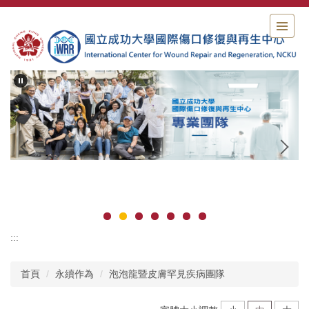
跳
到
主
要
內
容
區
:::
首頁
永續作為
泡泡龍暨皮膚罕見疾病團隊