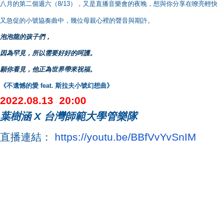
八月的第二個週六（8/13），又是直播音樂會的夜晚，
想與你分享在嘹亮輕快
又急促的小號協奏曲中，
幾位母親心裡的聲音與期許。
泡泡龍的孩子們，
因為罕見，所以需要好好的呵護。
願你看見，他正為世界帶來祝福。
《不遺憾的愛 feat. 斯拉夫小號幻想曲》
2022.08.13 20:00
葉樹涵 X 台灣師範大學管樂隊
直播連結：
https://youtu.be/BBfVvYvSnIM